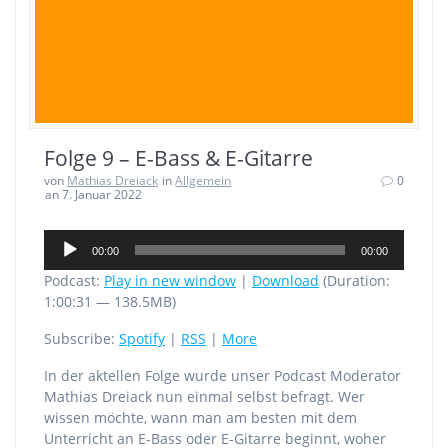
Folge 9 – E-Bass & E-Gitarre
von
Mathias Dreiack
in
Allgemein
0
an 7. Januar 2022
Audio-
00:00
00:00
Player
Podcast:
Play in new window
|
Download
(Duration:
1:00:31 — 138.5MB)
Subscribe:
Spotify
|
RSS
|
More
In der aktellen Folge wurde unser Podcast Moderator
Mathias Dreiack nun einmal selbst befragt. Wer
wissen möchte, wann man am besten mit dem
Unterricht an E-Bass oder E-Gitarre beginnt, woher